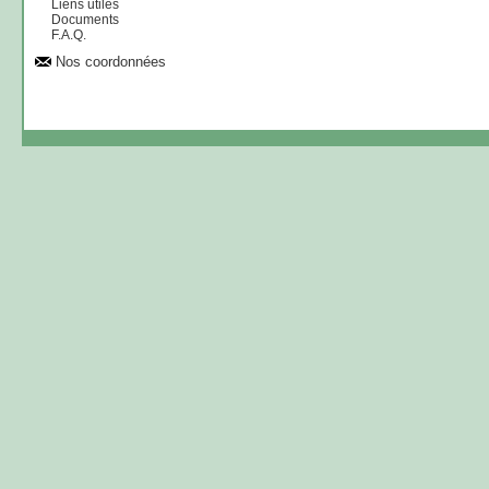
Liens utiles
Documents
F.A.Q.
Nos coordonnées