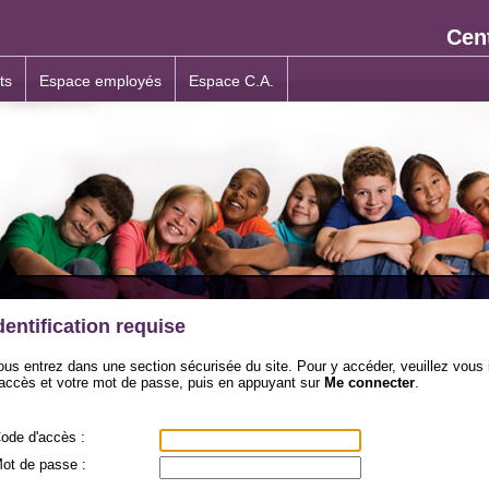
Cent
ts
Espace employés
Espace C.A.
dentification requise
ous entrez dans une section sécurisée du site. Pour y accéder, veuillez vous i
'accès et votre mot de passe, puis en appuyant sur
Me connecter
.
ode d'accès :
ot de passe :