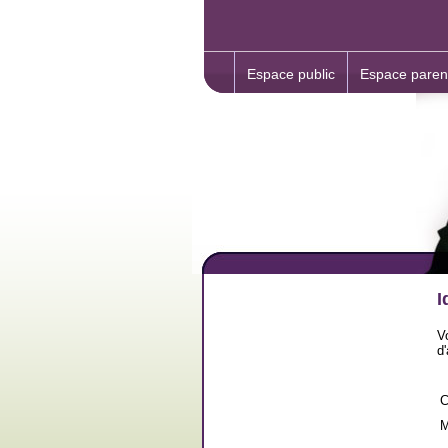
Espace public
Espace paren
I
V
d
C
M