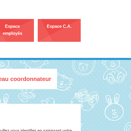
Espace
Espace C.A.
employés
reau coordonnateur
llez vous identifier en saisissant votre