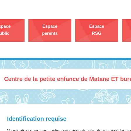
space
Espace
Espace
ublic
parents
RSG
Centre de la petite enfance de Matane ET bu
Identification requise
Vous entrez dans une section sécurisée du site. Pour y accéder, veui