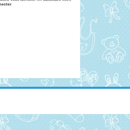
necter
.