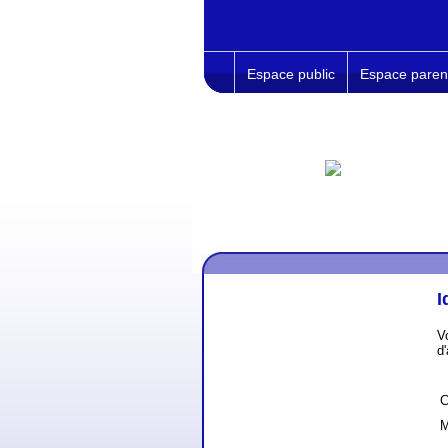
Espace public
Espace paren
I
V
d
C
M