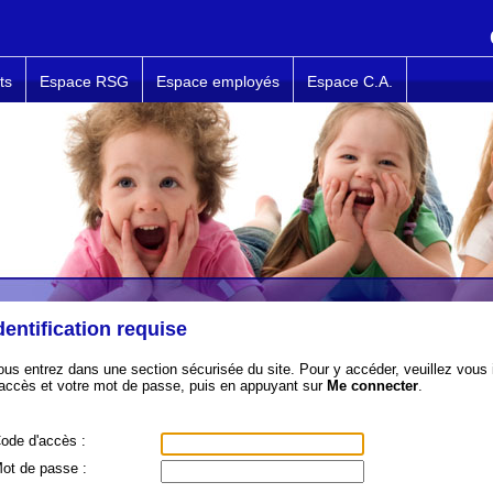
ts
Espace RSG
Espace employés
Espace C.A.
dentification requise
ous entrez dans une section sécurisée du site. Pour y accéder, veuillez vous i
'accès et votre mot de passe, puis en appuyant sur
Me connecter
.
ode d'accès :
ot de passe :