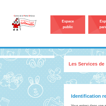
Espace
Esp
public
par
Les Services de 
Identification r
Vous entrez dans une se