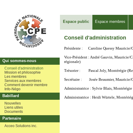
Espace public
Espace membres
Conseil d'administration
Présidente : Caroline Quessy Mauricie/
Vice-Président : André Gauvin, Mauricie/
Qui sommes-nous
régionale)
Conseil d'administration
Trésorier : Pascal Joly, Montérégie (Rep
Mission et philosophie
Les membres
Secrétaire : Josée Beaumier, Mauricie/
Services aux membres
Comment devenir membre
Administratrice : Sylvie Blais, Montérégie
Info-Négo
Babillard
Administratrice : Heidi Würtele, Montériég
Nouvelles
Liens utiles
Documents
Partenaire
Acceo Solutions inc.