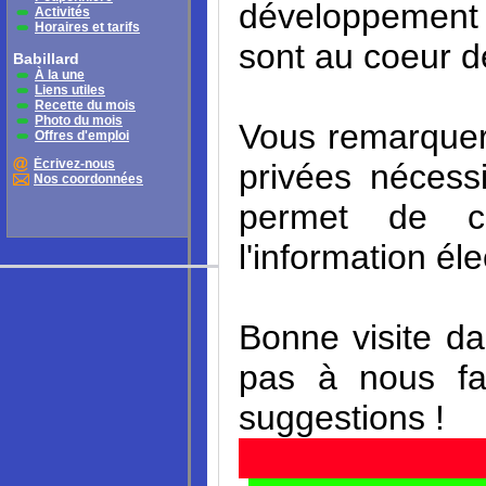
développement 
Activités
Horaires et tarifs
sont au coeur d
Babillard
À la une
Liens utiles
Recette du mois
Photo du mois
Vous remarquere
Offres d'emploi
Écrivez-nous
privées nécess
Nos coordonnées
permet de c
l'information él
Bonne visite da
pas à nous fa
suggestions !