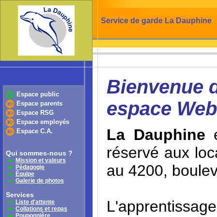
Service de garde La Dauphine
Bienvenue d
Espace public
espace Web
Espace parents
Espace RSG
Espace employés
La Dauphine
e
Espace C.A.
réservé aux loca
Qui sommes-nous ?
Mission et valeurs
au 4200, boulev
Pédagogie
Équipe
Galerie de photos
Services
L'apprentiss
Liste d'attente
Collations et repas
Pouponnière