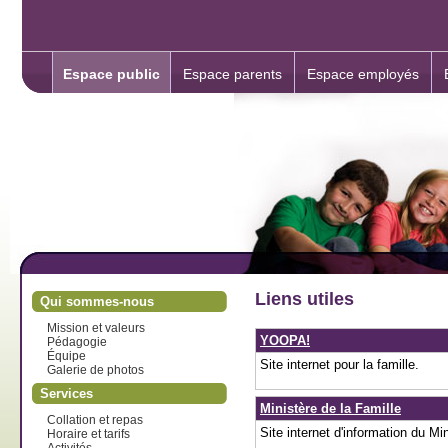
Espace public
Espace parents
Espace employés
Liens utiles
Qui sommes-nous
Mission et valeurs
YOOPA!
Pédagogie
Équipe
Site internet pour la famille.
Galerie de photos
Services
Ministère de la Famille
Collation et repas
Site internet d'information du Min
Horaire et tarifs