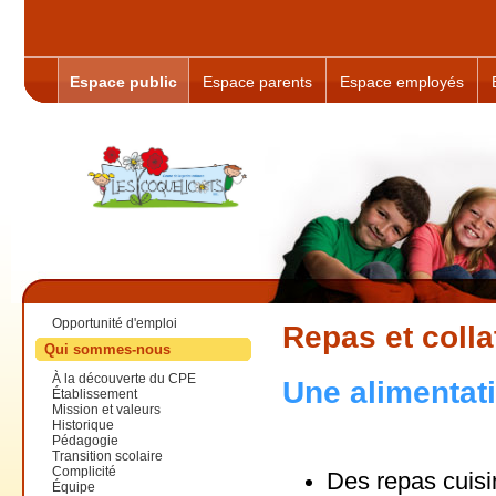
Espace public
Espace parents
Espace employés
Opportunité d'emploi
Repas et colla
Qui sommes-nous
À la découverte du CPE
Une alimentat
Établissement
Mission et valeurs
Historique
Pédagogie
Transition scolaire
Complicité
Des repas cuisi
Équipe