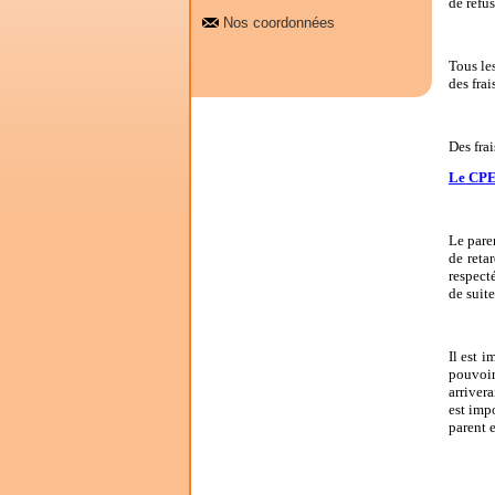
de refus
Nos coordonnées
Tous les
des frai
Des fra
Le CPE 
Le pare
de reta
respect
de suite
Il est 
pouvoir 
arriver
est impo
parent 