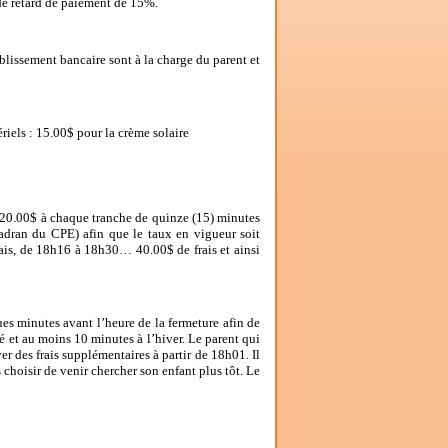
s de retard de paiement de 15%.
ablissement bancaire sont à la charge du parent et
riels : 15.00$ pour la crème solaire
e 20.00$ à chaque tranche de quinze (15) minutes
 cadran du CPE) afin que le taux en vigueur soit
ais, de 18h16 à 18h30… 40.00$ de frais et ainsi
ues minutes avant l’heure de la fermeture afin de
té et au moins 10 minutes à l’hiver.
Le parent qui
er des frais supplémentaires à partir de 18h01.
Il
s choisir de venir chercher son enfant plus tôt. Le