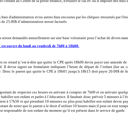
er l'enfant au Centre de la petite enfance, d'étudier le cas et/ ou d’imposer des frai
 frais d'administration et/ou autres frais encourus par les chèques retournés par l'ét
s de 25.00$ d’administration seront facturés.
is seront demandés annuellement sur une base volontaire pour l’achat de divers maté
est ouvert du lundi au vendredi de 7h00 à 18h00.
nt en retard (c’est-à-dire qui quitte le CPE après 18h00 devra payer une amende d
rd. Il devra signer un formulaire indiquant l’heure de départ de l’enfant (lue au
é. Donc le parent qui quitte le CPE à 18h01 jusqu’à 18h15 doit payer 20.00$ de fr
.
important de respecter ces heures en arrivant à compter de 7h00 et en arrivant quelq
habiller son enfant et parler à l’éducatrice.
Il faudrait donc prévoir 5 minutes à l’é
aient à 17h50 et qui prendrait 10 minutes ou plus pour habiller son enfant devra pay
rtant de noter que le parent a le droit d’utiliser 10 heures mais il peut en tout temp
est responsable de son enfant du moment qu’il est présent dans le service de garde.