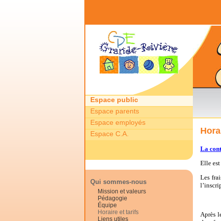
Retour à l'accueil
Espace public
Espace parents
Espace employés
Horai
Espace C.A.
La cont
Elle est
Les fra
Qui sommes-nous
l’inscr
Mission et valeurs
Pédagogie
Équipe
Horaire et tarifs
Après l
Liens utiles