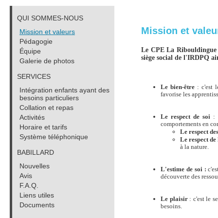
QUI SOMMES-NOUS
Mission et valeu
Mission et valeurs
Pédagogie
Le CPE La Ribouldingue of
Équipe
siège social de l'IRDPQ ai
Galerie de photos
SERVICES
Le bien-être
: c'est 
Intégration enfants ayant des
favorise les apprentis
besoins particuliers
Collation et repas
Activités
Le respect de soi
:
comportements en conf
Horaire et tarifs
Le respect des
Système téléphonique
Le respect de
à la nature.
BABILLARD
Nouvelles
L'estime de soi :
c'es
Avis
découverte des ressour
F.A.Q.
Liens utiles
Le plaisir
: c'est le s
Documents
besoins.