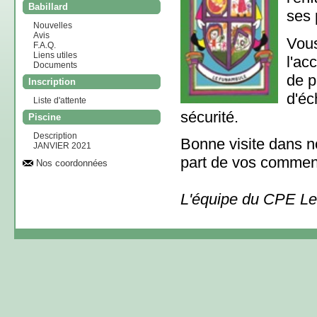
Babillard
ses 
Nouvelles
Avis
Vou
F.A.Q.
Liens utiles
l'ac
Documents
de p
Inscription
d'éc
Liste d'attente
sécurité.
Piscine
Description
Bonne visite dans no
JANVIER 2021
part de vos comment
Nos coordonnées
L'équipe du CPE L