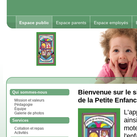
Espace public
Espace parents
Espace employés
Bienvenue sur le s
Qui sommes-nous
de la Petite Enfan
Mission et valeurs
Pédagogie
Équipe
L'ap
Galerie de photos
ains
Services
mot
Collation et repas
Activités
l'e