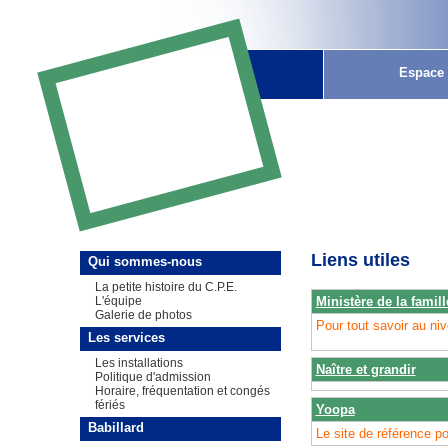
Espace 
Espac
Liens utiles
Qui sommes-nous
La petite histoire du C.P.E.
Ministère de la famill
L'équipe
Galerie de photos
Pour tout savoir au ni
Les services
Les installations
Naître et grandir
Politique d'admission
Horaire, fréquentation et congés
fériés
Yoopa
Babillard
Le site de référence po