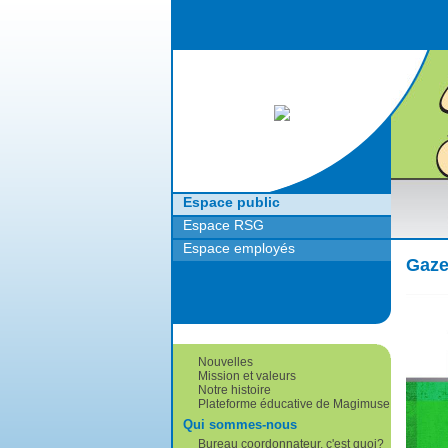
Retour à l'accueil
Espace public
Espace RSG
Espace employés
Gaze
Nouvelles
Mission et valeurs
Notre histoire
Plateforme éducative de Magimuse
Qui sommes-nous
Bureau coordonnateur, c'est quoi?