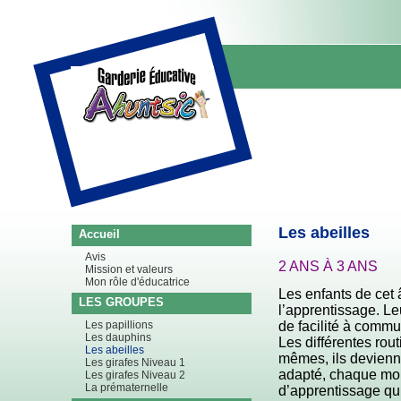
Les abeilles
Accueil
Avis
2 ANS
À
3 ANS
Mission et valeurs
Mon rôle d'éducatrice
Les enfants de cet
LES GROUPES
l’apprentissage. Le
de facilité à commu
Les papillions
Les dauphins
Les différentes rout
Les abeilles
mêmes, ils devienn
Les girafes Niveau 1
adapté, chaque mom
Les girafes Niveau 2
La prématernelle
d’apprentissage qui 