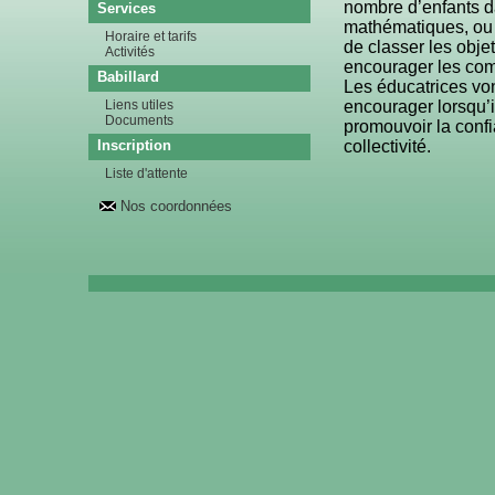
nombre d’enfants da
Services
mathématiques, ou e
Horaire et tarifs
de classer les obje
Activités
encourager les comp
Babillard
Les éducatrices vont
encourager lorsqu’il
Liens utiles
Documents
promouvoir la confi
collectivité.
Inscription
Liste d'attente
Nos coordonnées