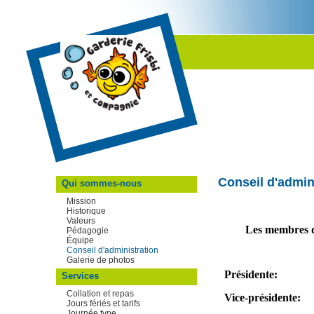
Conseil d'admin
Qui sommes-nous
Mission
Historique
Valeurs
Les membres d
Pédagogie
Équipe
Conseil d'administration
Galerie de photos
Présidente:
Services
Collation et repas
Vice-présidente:
Jours fériés et tarifs
Journée type