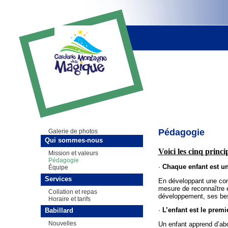
Pédagogie
Galerie de photos
Qui sommes-nous
Voici les cinq princi
Mission et valeurs
Pédagogie
·
Chaque enfant est u
Équipe
Services
En développant une con
mesure de reconnaître e
Collation et repas
développement, ses bes
Horaire et tarifs
·
L’enfant est le prem
Babillard
Nouvelles
Un enfant apprend d’ab