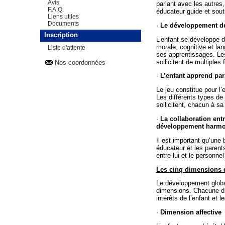
Avis
parlant avec les autres,
F.A.Q.
éducateur guide et sout
Liens utiles
Documents
·
Le développement de 
Inscription
L’enfant se développe d
morale, cognitive et lan
Liste d'attente
ses apprentissages. Le
sollicitent de multiple
Nos coordonnées
·
L’enfant apprend par 
Le jeu constitue pour l
Les différents types de 
sollicitent, chacun à s
·
La collaboration entr
développement harmon
Il est important qu’une 
éducateur et les parents.
entre lui et le personne
Les cinq dimensions 
Le développement global
dimensions. Chacune d’e
intérêts de l’enfant et l
·
Dimension affective