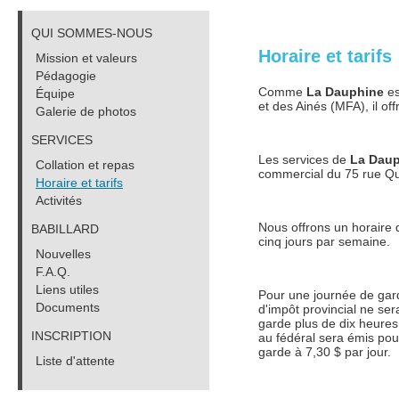
QUI SOMMES-NOUS
Horaire et tarifs
Mission et valeurs
Pédagogie
Comme
La Dauphine
es
Équipe
et des Ainés (MFA), il off
Galerie de photos
SERVICES
Les services de
La Dau
Collation et repas
commercial du 75 rue Q
Horaire et tarifs
Activités
Nous offrons un horaire d
BABILLARD
cinq jours par semaine.
Nouvelles
F.A.Q.
Liens utiles
Pour une journée de gard
Documents
d'impôt provincial ne sera
garde plus de dix heures 
INSCRIPTION
au fédéral sera émis pou
garde à 7,30 $ par jour.
Liste d'attente