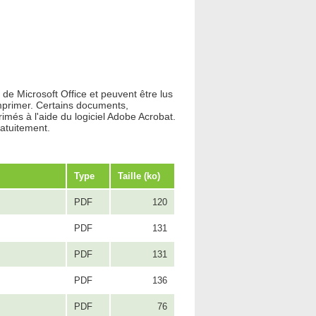
e Microsoft Office et peuvent être lus
 imprimer. Certains documents,
imés à l'aide du logiciel Adobe Acrobat.
ratuitement.
Type
Taille (ko)
PDF
120
PDF
131
PDF
131
PDF
136
PDF
76