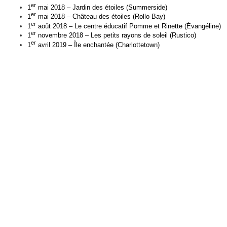
er
1
mai 2018 – Jardin des étoiles (Summerside)
er
1
mai 2018 – Château des étoiles (Rollo Bay)
er
1
août 2018 – Le centre éducatif Pomme et Rinette (Évangéline)
er
1
novembre 2018 – Les petits rayons de soleil (Rustico)
er
1
avril 2019 – Île enchantée (Charlottetown)