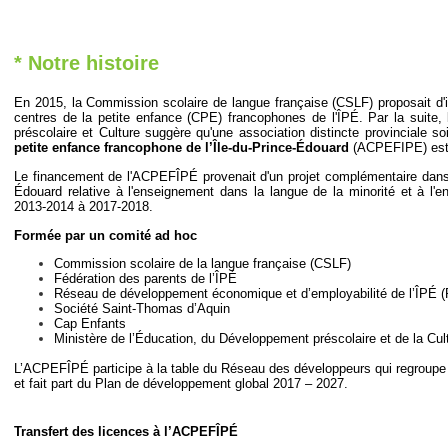
* Notre histoire
En 2015, la Commission scolaire de langue française (CSLF) proposait d'i
centres de la petite enfance (CPE) francophones de l'ÎPÉ. Par la suite,
préscolaire et Culture suggère qu'une association distincte provinciale soi
petite enfance francophone
de l’Île-du-Prince-Édouard
(ACPEFIPE) est 
Le financement de l'ACPEFÎPÉ provenait d'un projet complémentaire dans 
Édouard relative à l'enseignement dans la langue de la minorité et à l'e
2013-2014 à 2017-2018.
Formée par un comité ad hoc
Commission scolaire de la langue française (CSLF)
Fédération des parents de l’ÎPÉ
Réseau de développement économique et d’employabilité de l’ÎPÉ 
Société Saint-Thomas d’Aquin
Cap Enfants
Ministère de l’Éducation, du Développement préscolaire et de la Cul
L’ACPEFÎPÉ participe à la table du Réseau des développeurs qui regroupe 
et fait part du Plan de développement global 2017 – 2027.
Transfert des licences à l’ACPEFÎPÉ