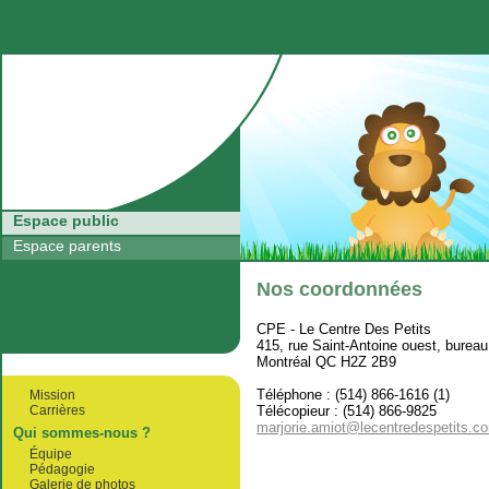
Retour à l'accueil
Espace public
Espace parents
Nos coordonnées
CPE - Le Centre Des Petits
415, rue Saint-Antoine ouest, burea
Montréal QC H2Z 2B9
Téléphone : (514) 866-1616 (1)
Mission
Télécopieur : (514) 866-9825
Carrières
marjorie.amiot@lecentredespetits.c
Qui sommes-nous ?
Équipe
Pédagogie
Galerie de photos