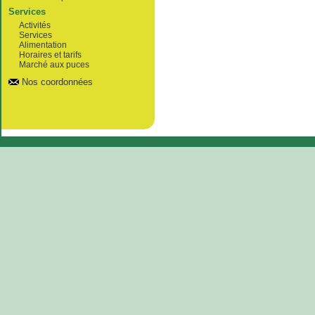
Services
Activités
Services
Alimentation
Horaires et tarifs
Marché aux puces
Nos coordonnées