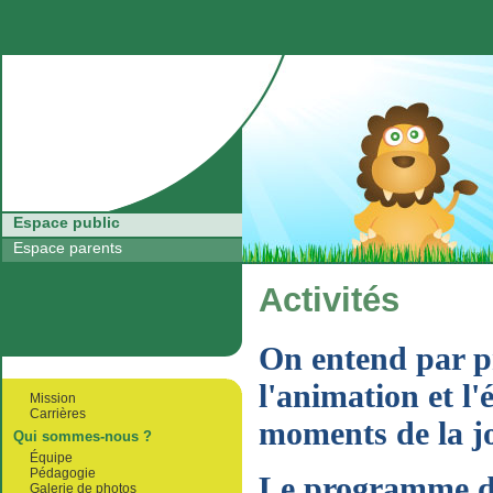
Retour à l'accueil
Espace public
Espace parents
Activités
On entend par pr
l'animation et l'
Mission
Carrières
moments de la jo
Qui sommes-nous ?
Équipe
Pédagogie
Le programme d'a
Galerie de photos