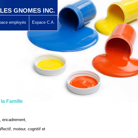
 LES GNOMES INC.
pace employés
Espace C.A.
la Famille
e, encadrement,
fectif, moteur, cognitif et