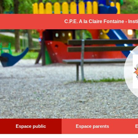
C.P.E. A la Claire Fontaine - Ins
Espace public
Espace parents
E