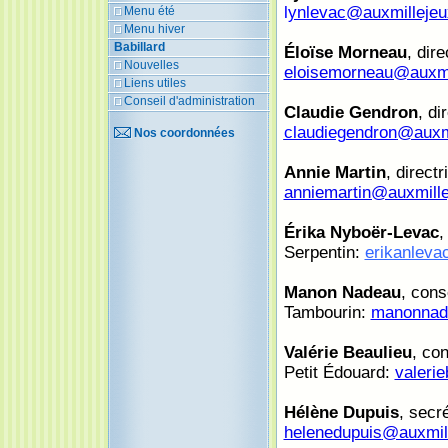
l
ynlevac
@auxmilleje
Menu été
Menu hiver
Babillard
Éloïse Morneau
, dir
Nouvelles
eloisemorneau@auxmi
Liens utiles
Conseil d'administration
Claudie Gendron
, di
claudiegendron
@auxm
Nos coordonnées
Annie Martin
, direct
anniemartin@auxmill
Érika Nyboër-Levac
,
Serpentin:
erikanleva
Manon Nadeau
, cons
Tambourin:
manonnad
Valérie Beaulieu
, con
Petit Édouard:
valeri
Hélène Dupuis
, secr
helenedupuis
@auxmil