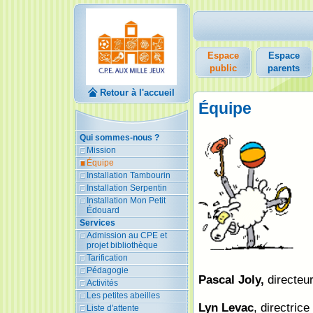
Espace
Espace
public
parents
Retour à l'accueil
Équipe
Qui sommes-nous ?
Mission
Équipe
Installation Tambourin
Installation Serpentin
Installation Mon Petit
Édouard
Services
Admission au CPE et
projet bibliothèque
Tarification
Pédagogie
Pascal Joly,
directeu
Activités
Les petites abeilles
Lyn Levac
, directric
Liste d'attente