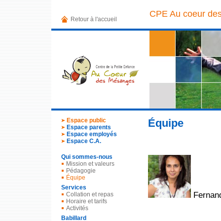
CPE Au coeur de
Retour à l'accueil
Espace public
Équipe
Espace parents
Espace employés
Espace C.A.
Qui sommes-nous
Mission et valeurs
Pédagogie
Équipe
Services
Fernand
Collation et repas
Horaire et tarifs
Activités
Babillard