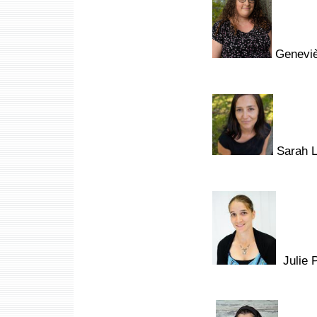
Genevièv
Sarah La
Julie P