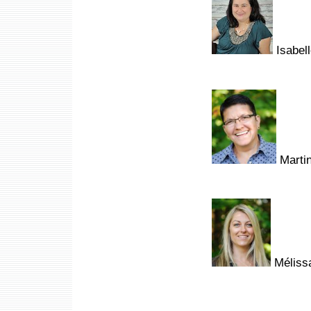
Isabell
Martin
Mélissa