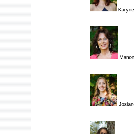
Karyne 
Manon 
Josiane