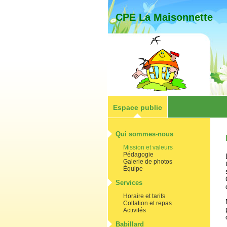
CPE La Maisonnette
Espace public
Qui sommes-nous
Mission et valeurs
Pédagogie
Galerie de photos
Équipe
Services
Horaire et tarifs
Collation et repas
Activités
Babillard