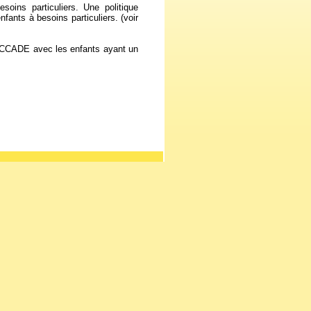
oins particuliers. Une politique
nfants à besoins particuliers. (voir
SACCADE avec les enfants ayant un