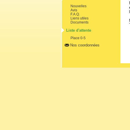
Nouvelles
Avis
F.A.Q.
Liens utiles
Documents
Liste d'attente
Place 0-5
Nos coordonnées