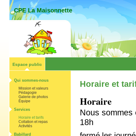
CPE La Maisonnette
Espace public
Qui sommes-nous
Horaire et tari
Mission et valeurs
Pédagogie
Horaire
Galerie de photos
Équipe
Services
Nous sommes ou
Horaire et tarifs
18h
Collation et repas
Activités
fermé les journé
Babillard