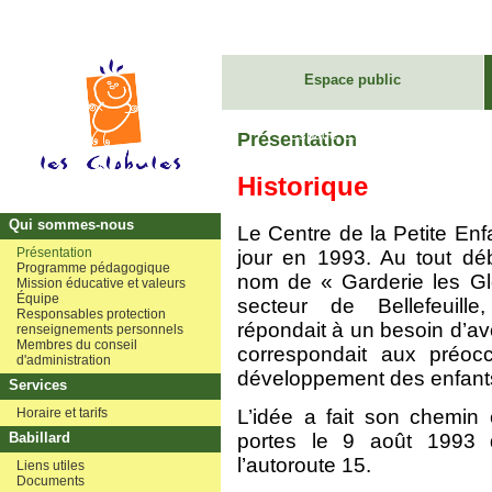
Espace public
Espace C.A.
Présentation
Historique
Qui sommes-nous
Le Centre de la Petite Enf
Présentation
jour en 1993. Au tout débu
Programme pédagogique
nom de « Garderie les Gl
Mission éducative et valeurs
Équipe
secteur de Bellefeuille
Responsables protection
répondait à un besoin d’av
renseignements personnels
Membres du conseil
correspondait aux préoc
d'administration
développement des enfants
Services
L’idée a fait son chemin 
Horaire et tarifs
portes le 9 août 1993 
Babillard
l’autoroute 15.
Liens utiles
Documents