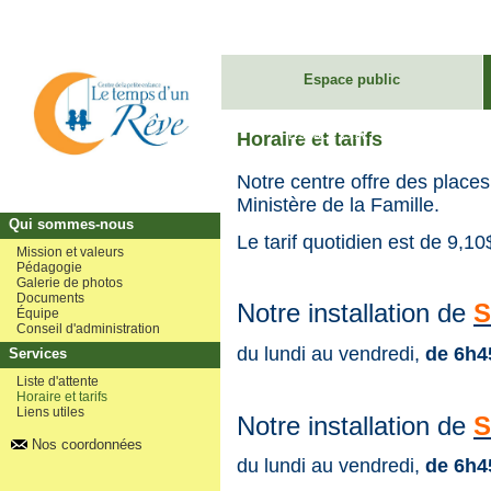
Espace public
Espace C.A.
Horaire et tarifs
Notre centre offre des place
Ministère de la Famille.
Qui sommes-nous
Le tarif quotidien est de 9,10$
Mission et valeurs
Pédagogie
Galerie de photos
Documents
Notre installation de
S
Équipe
Conseil d'administration
du lundi au vendredi,
de 6h4
Services
Liste d'attente
Horaire et tarifs
Liens utiles
Notre installation de
S
Nos coordonnées
du lundi au vendredi,
de 6h4