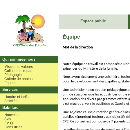
Espace public
Équipe
Mot de la direction
Qui sommes-nous
Notre équipe de travail est composée d’une 
Mission et valeurs
exigences du Ministère de la famille.
Collation et repas
Pédagogie
Nous avons également une cuisinière, toujo
Galerie de photos
pour le développement des papilles gustativ
Équipe
Services
Une technicienne en soutien pédagogique et 
afin de s’assurer que les éducatrices ont le 
Horaire et tarifs
application des divers programmes offerts 
Activités
c’est magique, vers le pacifique et Gazelle et
Babillard
Une adjointe et une directrice générale s’ass
Nouvelles
qu’elles répondent toujours aux objectifs dé
Avis
CPE. Ce conseil est composé de 7 parents uti
F.A.Q.
Liens utiles
Le reflet de notre équipe de travail est à l’