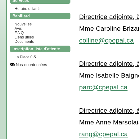
Services
Horaire et tarifs
Directrice adjointe, à
Babillard
Nouvelles
Mme Caroline Briza
Avis
F.A.Q.
Liens utiles
colline@cpepal.ca
Documents
Inscription liste d'attente
La Place 0-5
Directrice adjointe, à
Nos coordonnées
Mme Isabelle Baign
parc@cpepal.ca
Directrice adjointe, 
Mme Anne Marsolais
rang@cpepal.ca