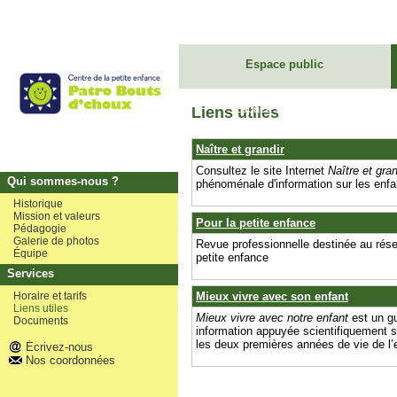
Espace public
Espace C.A.
Liens utiles
Naître et grandir
Consultez le site Internet
Naître et gran
Qui sommes-nous ?
phénoménale d'information sur les enfan
Historique
Mission et valeurs
Pour la petite enfance
Pédagogie
Galerie de photos
Revue professionnelle destinée au rése
Équipe
petite enfance
Services
Horaire et tarifs
Mieux vivre avec son enfant
Liens utiles
Mieux vivre avec notre enfant
est un gu
Documents
information appuyée scientifiquement s
les deux premières années de vie de l’
Écrivez-nous
Nos coordonnées