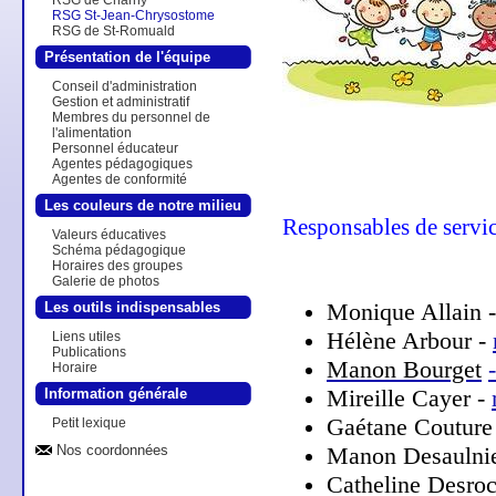
RSG de Charny
RSG St-Jean-Chrysostome
RSG de St-Romuald
Présentation de l'équipe
Conseil d'administration
Gestion et administratif
Membres du personnel de
l'alimentation
Personnel éducateur
Agentes pédagogiques
Agentes de conformité
Les couleurs de notre milieu
Responsables de servic
Valeurs éducatives
Schéma pédagogique
Horaires des groupes
Galerie de photos
Monique Allain 
Les outils indispensables
Hélène Arbour -
Liens utiles
Publications
Manon Bourget
Horaire
Mireille Cayer -
Information générale
Gaétane Couture
Petit lexique
Manon Desaulnie
Nos coordonnées
Catheline Desro