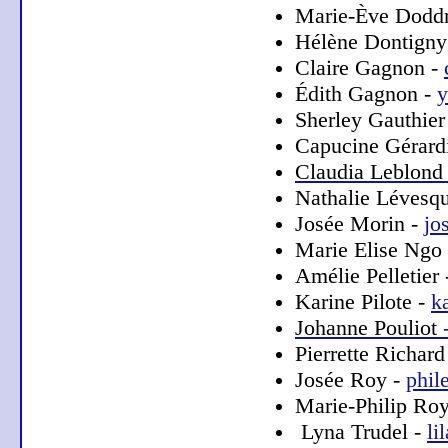
Marie-Ève Doddr
Hélène Dontigny
Claire Gagnon -
Édith Gagnon -
y
Sherley Gauthier
Capucine Gérard
Claudia Leblond
Nathalie Lévesq
Josée Morin -
jo
Marie Elise Ngo
Amélie Pelletier
Karine Pilote -
k
Johanne Pouliot
Pierrette Richard
Josée Roy -
phil
Marie-Philip Roy
Lyna Trudel -
li