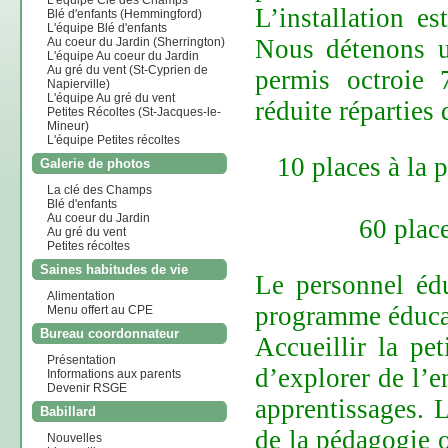
L'équipe Clé des Champs
L’installation e
Blé d'enfants (Hemmingford)
L'équipe Blé d'enfants
Nous détenons u
Au coeur du Jardin (Sherrington)
L'équipe Au coeur du Jardin
Au gré du vent (St-Cyprien de
permis octroie 
Napierville)
L'équipe Au gré du vent
réduite réparties 
Petites Récoltes (St-Jacques-le-
Mineur)
L'équipe Petites récoltes
10 places à la 
Galerie de photos
La clé des Champs
Blé d'enfants
Au coeur du Jardin
60 places
Au gré du vent
Petites récoltes
Saines habitudes de vie
Le personnel édu
Alimentation
programme éducat
Menu offert au CPE
Bureau coordonnateur
Accueillir la pe
Présentation
d’explorer de l’e
Informations aux parents
Devenir RSGE
apprentissages. 
Babillard
de la pédagogie 
Nouvelles