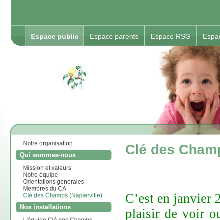
Espace public
Espace parents
Espace RSG
Espa
Notre organisation
Clé des Champ
Qui sommes-nous
Mission et valeurs
Notre équipe
Orientations générales
Membres du CA
C’est en janvier 
Clé des Champs (Napierville)
Nos installations
plaisir de voir 