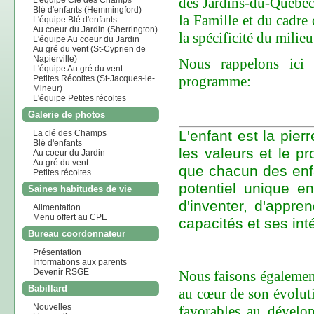
des Jardins-du-Québec
L'équipe Clé des Champs
Blé d'enfants (Hemmingford)
la Famille et du cadre
L'équipe Blé d'enfants
Au coeur du Jardin (Sherrington)
la spécificité du milieu
L'équipe Au coeur du Jardin
Au gré du vent (St-Cyprien de
Napierville)
Nous rappelons ici 
L'équipe Au gré du vent
programme:
Petites Récoltes (St-Jacques-le-
Mineur)
L'équipe Petites récoltes
Galerie de photos
L'enfant est la pier
La clé des Champs
Blé d'enfants
les valeurs et le p
Au coeur du Jardin
Au gré du vent
que chacun des enfa
Petites récoltes
potentiel unique en
Saines habitudes de vie
d'inventer, d'appre
Alimentation
Menu offert au CPE
capacités et ses int
Bureau coordonnateur
Présentation
Informations aux parents
Devenir RSGE
Nous faisons également 
Babillard
au cœur de son évoluti
Nouvelles
favorables au dévelop