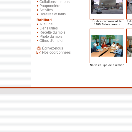
Collations et repas
Pouponnière
Activités
Horaires et tarifs
Babillard
À la une
4200 Saint-Laurent
Liens utiles
Recette du mois
Photo du mois
Offres d'emploi
Écrivez-nous
Nos coordonnées
Notre équipe de direction