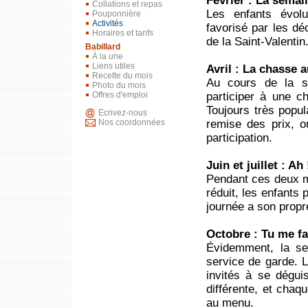
Février : La semain
Collations et repas
Les enfants évolu
Pouponnière
Activités
favorisé par les dé
Horaires et tarifs
de la Saint-Valentin
Babillard
À la une
Liens utiles
Avril : La chasse 
Recette du mois
Au cours de la s
Photo du mois
participer à une c
Offres d'emploi
Toujours très popul
Écrivez-nous
remise des prix, o
Nos coordonnées
participation.
Juin et juillet : Ah 
Pendant ces deux mo
réduit, les enfants 
journée a son propr
Octobre : Tu me fa
Évidemment, la se
service de garde. L
invités à se déguis
différente, et chaq
au menu.