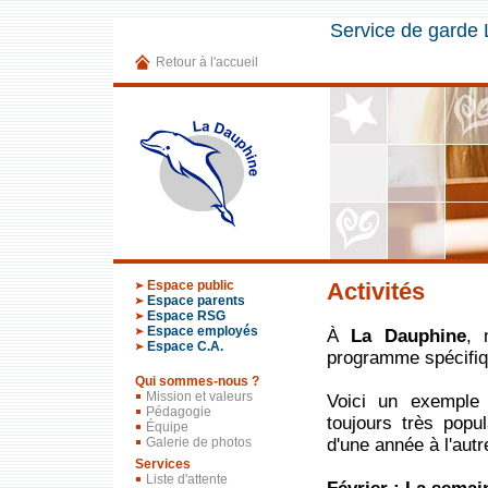
Service de garde
Retour à l'accueil
Espace public
Activités
Espace parents
Espace RSG
Espace employés
À
La Dauphine
, 
Espace C.A.
programme spécifiq
Qui sommes-nous ?
Mission et valeurs
Voici un exemple 
Pédagogie
toujours très popu
Équipe
d'une année à l'autr
Galerie de photos
Services
Liste d'attente