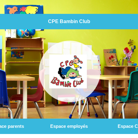
CPE Bambin Club
ace parents
Espace employés
Espace C