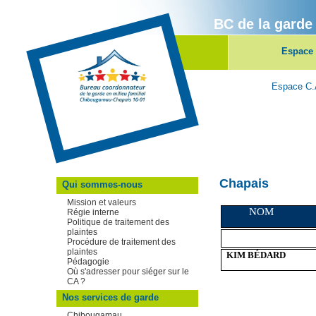
BC de la garde
Espace 
Espace C.
Chapais
Qui sommes-nous
Mission et valeurs
NOM
Régie interne
Politique de traitement des
plaintes
Procédure de traitement des
plaintes
KIM BÉDARD
Pédagogie
Où s'adresser pour siéger sur le
CA ?
Nos services de garde
Chibougamau