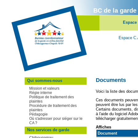
BC de la garde
Espace 
Espace C.
Documents
Qui sommes-nous
Mission et valeurs
Voici la liste des docu
Régie interne
Politique de traitement des
Ces documents peuvent 
plaintes
peuvent être lus par les
Procédure de traitement des
Certains documents, di
plaintes
à l'aide du logiciel Ad
Pédagogie
télécharger gratuitemen
Où s'adresser pour siéger sur le
CA ?
Affiches
Nos services de garde
Document
Chibougamau