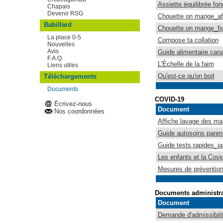
Assiette équilibrée fo
Chapais
Devenir RSG
Chouette on mange_af
Babillard
Chouette on mange_fi
La place 0-5
Compose ta collation
Nouvelles
Avis
Guide alimentaire can
F.A.Q.
L'Échelle de la faim
Liens utiles
Qu'est-ce qu'on boit
Téléchargements
Documents
COVID-19
Écrivez-nous
Document
Nos coordonnées
Affiche lavage des ma
Guide autosoins paren
Guide tests rapides_ja
Les enfants et la Co
Mesures de prévention
Documents administra
Document
Demande d'admissibilité