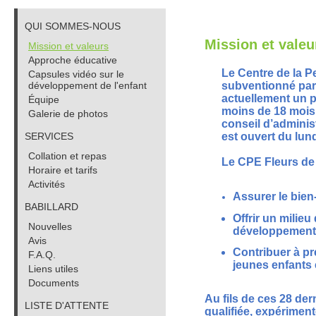
QUI SOMMES-NOUS
Mission et valeu
Mission et valeurs
Approche éducative
Le Centre de la P
Capsules vidéo sur le
développement de l'enfant
subventionné par l
actuellement un 
Équipe
moins de 18 mois 
Galerie de photos
conseil d’adminis
SERVICES
est ouvert du lun
Collation et repas
Le CPE Fleurs de 
Horaire et tarifs
Activités
Assurer le bien-
BABILLARD
Offrir un milie
Nouvelles
développement 
Avis
Contribuer à pr
F.A.Q.
jeunes enfants e
Liens utiles
Documents
Au fils de ces 28 de
LISTE D'ATTENTE
qualifiée, expériment