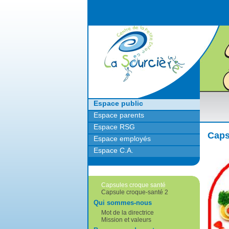
Retour à l'accueil
Espace public
Espace parents
Espace RSG
Caps
Espace employés
Espace C.A.
Capsules croque santé
Capsule croque-santé 2
Qui sommes-nous
Mot de la directrice
Mission et valeurs