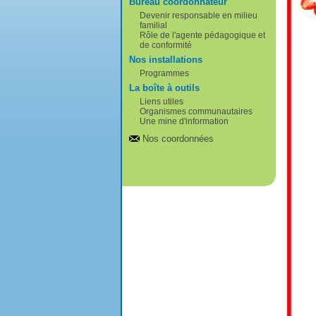
Bureau coordonnateur
Devenir responsable en milieu
familial
Rôle de l'agente pédagogique et
de conformité
Nos installations
Programmes
La boîte à outils
Liens utiles
Organismes communautaires
Une mine d'information
Nos coordonnées