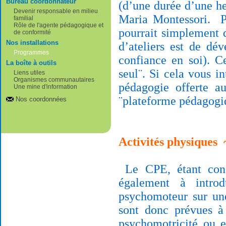
Bureau coordonnateur
(d’une durée d’une he
Devenir responsable en milieu
Maria Montessori.
P
familial
Rôle de l'agente pédagogique et
pourrait simplement d
de conformité
Nos installations
d’ateliers est de dé
Programmes
confiance en soi). C
La boîte à outils
seul¨. Si cela vous in
Liens utiles
Organismes communautaires
pédagogie offerte au
Une mine d'information
¨plateforme pédagogi
Nos coordonnées
Activités physiques
Le CPE, étant cons
également à introd
psychomoteur sur une
sont donc prévues à 
psychomotricité ou e