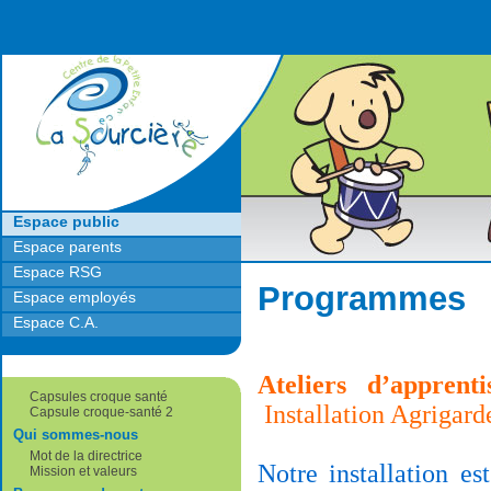
Retour à l'accueil
Espace public
Espace parents
Espace RSG
Programmes
Espace employés
Espace C.A.
Ateliers d’apprent
Capsules croque santé
Installation Agrigard
Capsule croque-santé 2
Qui sommes-nous
Mot de la directrice
Notre installation es
Mission et valeurs