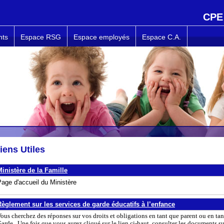
CPE 
nts
Espace RSG
Espace employés
Espace C.A.
iens Utiles
Ministère de la Famille
age d'accueil du Ministère
Règlement sur les services de garde éducatifs à l’enfance
ous cherchez des réponses sur vos droits et obligations en tant que parent ou en t
arde. Une fois que vous aurez cliqué sur le lien ci-haut, consulter les documents su