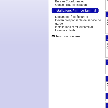
Bureau Coordonnateur
Conseil d'administration
Installations / milieu familial
Documents à télécharger
V
Devenir responsable de service de
garde
G
Installations et milieu familial
Horaire et tarifs
Nos coordonnées
V
G