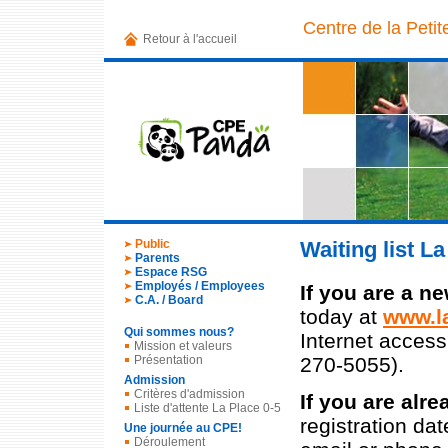
Centre de la Peti
Retour à l'accueil
Public
Waiting list La
Parents
Espace RSG
Employés / Employees
If you are a n
C.A. / Board
today at
www.l
Qui sommes nous?
Internet access
Mission et valeurs
270-5055).
Présentation
Admission
Critères d'admission
If you are alre
Liste d'attente La Place 0-5
registration dat
Une journée au CPE!
Déroulement