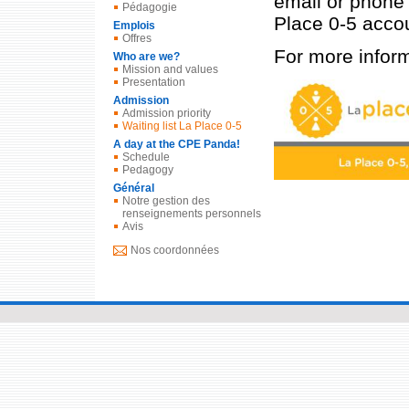
email or phone 
Pédagogie
Place 0-5 acco
Emplois
Offres
For more inform
Who are we?
Mission and values
Presentation
Admission
Admission priority
Waiting list La Place 0-5
A day at the CPE Panda!
Schedule
Pedagogy
Général
Notre gestion des
renseignements personnels
Avis
Nos coordonnées