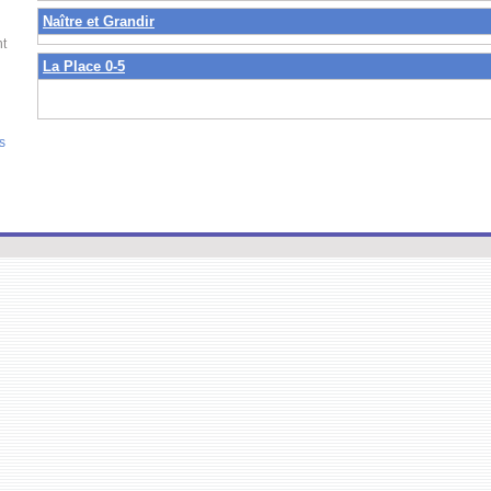
Naître et Grandir
nt
La Place 0-5
s