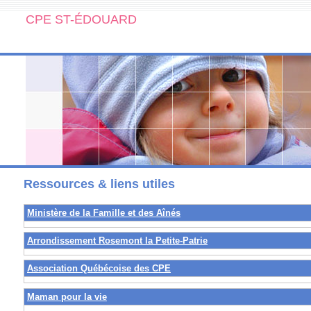
CPE ST-ÉDOUARD
Ressources & liens utiles
Ministère de la Famille et des Aînés
Arrondissement Rosemont la Petite-Patrie
Association Québécoise des CPE
Maman pour la vie