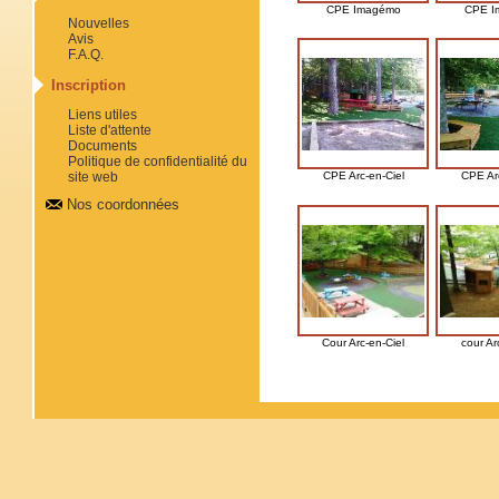
CPE Imagémo
CPE I
Nouvelles
Avis
F.A.Q.
Inscription
Liens utiles
Liste d'attente
Documents
site web
CPE Arc-en-Ciel
CPE Arc
Nos coordonnées
Cour Arc-en-Ciel
cour Ar