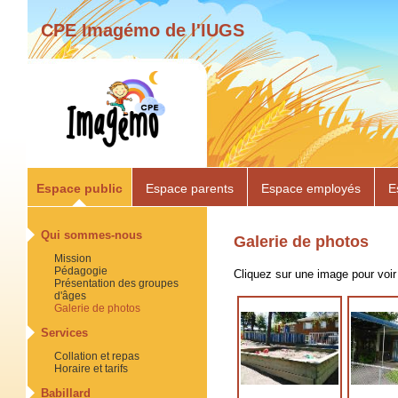
CPE Imagémo de l'IUGS
Espace public
Espace parents
Espace employés
E
Qui sommes-nous
Galerie de photos
Mission
Pédagogie
Cliquez sur une image pour voi
d'âges
Galerie de photos
Services
Collation et repas
Horaire et tarifs
Babillard