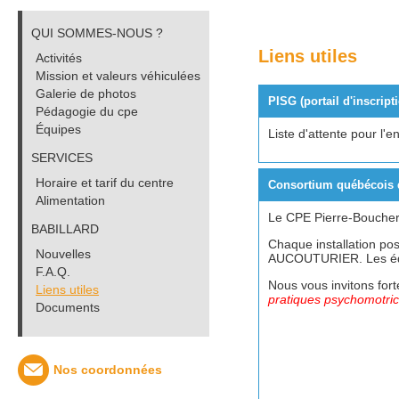
QUI SOMMES-NOUS ?
Liens utiles
Activités
Mission et valeurs véhiculées
Galerie de photos
PISG (portail d'inscript
Pédagogie du cpe
Équipes
Liste d'attente pour l
SERVICES
Horaire et tarif du centre
Consortium québécois 
Alimentation
Le CPE Pierre-Boucher 
BABILLARD
Chaque installation po
Nouvelles
AUCOUTURIER. Les équi
F.A.Q.
Nous vous invitons fort
Liens utiles
pratiques
psychomotri
Documents
Nos coordonnées