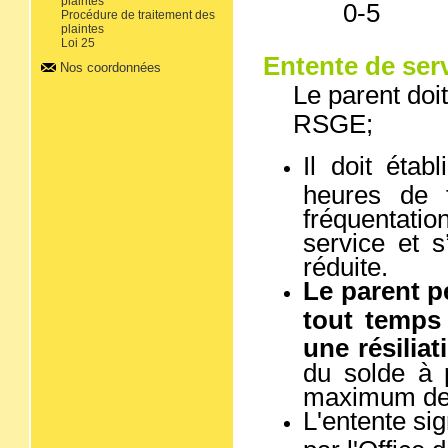
plaintes
0-5
Procédure de traitement des
plaintes
Loi 25
Entente de ser
Nos coordonnées
Le parent doi
RSGE;
Il doit étab
heures de f
fréquentatio
service et s
réduite.
Le parent pe
tout temps
une résiliat
du solde à 
maximum de
L'entente si
par l'Office 