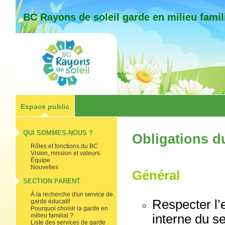
BC Rayons de soleil garde en milieu famil
Espace public
QUI SOMMES-NOUS ?
Obligations d
Rôles et fonctions du BC
Vision, mission et valeurs
Équipe
Nouvelles
Général
SECTION PARENT
À la recherche d'un service de
Respecter l’e
garde éducatif
Pourquoi choisir la garde en
interne du s
milieu familial ?
Liste des services de garde