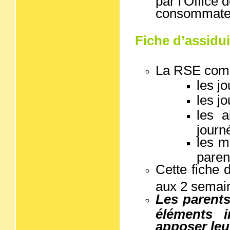
consommateu
Fiche d’assidui
La RSE compl
les j
les j
les a
journ
les m
paren
Cette fiche 
aux 2 semai
Les parents
éléments i
apposer leu