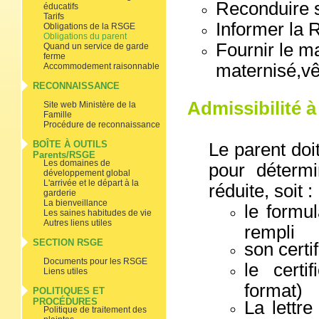
Reconduire so
éducatifs
Tarifs
Informer
la 
Obligations de la RSGE
Obligations du parent
Fournir le m
Quand un service de garde
ferme
maternisé,vê
Accommodement raisonnable
RECONNAISSANCE
Admissibilité à
Site web Ministère de la
Famille
Procédure de reconnaissance
BOÎTE À OUTILS
Le parent doi
Parents/RSGE
Les domaines de
pour détermi
développement global
L'arrivée et le départ à la
réduite, soit :
garderie
La bienveillance
le formu
Les saines habitudes de vie
Autres liens utiles
rempli
SECTION RSGE
son certi
Documents pour les RSGE
le certi
Liens utiles
format)
POLITIQUES ET
PROCÉDURES
La lettre
Politique de traitement des